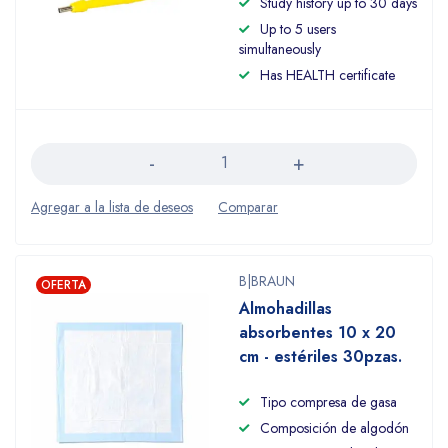
Study history up to 30 days
Up to 5 users
simultaneously
Has HEALTH certificate
Cantidad
B|BRAUN
OFERTA
Almohadillas
absorbentes 10 x 20
cm - estériles 30pzas.
Tipo compresa de gasa
Composición de algodón