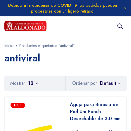
Debido a la epidemia de
COVID 19
los pedidos pueden
procesarse con un ligero retraso.
Inicio
Productos etiquetados “antiviral”
antiviral
Default
Mostrar
12
Ordenar por
Aguja para Biopsia de
HOT
Piel Uni-Punch
Desechable de 3.0 mm