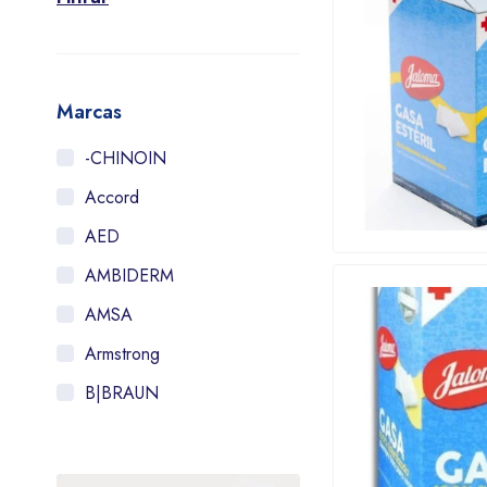
Marcas
-CHINOIN
Accord
AED
AMBIDERM
AMSA
Armstrong
B|BRAUN
Bayer
BIOMEP