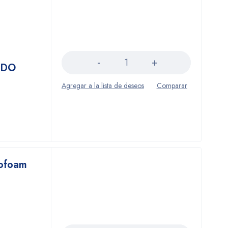
Cantidad
ADO
rofoam
Cantidad