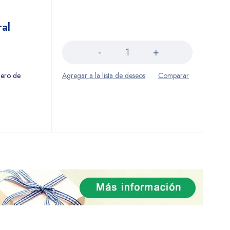
ral
Cantidad
mero de