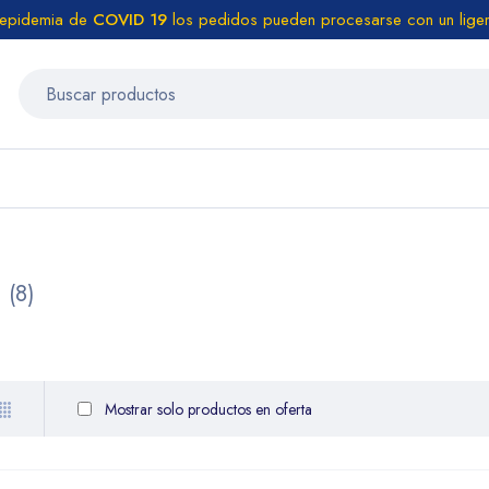
 epidemia de
COVID 19
los pedidos pueden procesarse con un liger
(8)
Mostrar solo productos en oferta