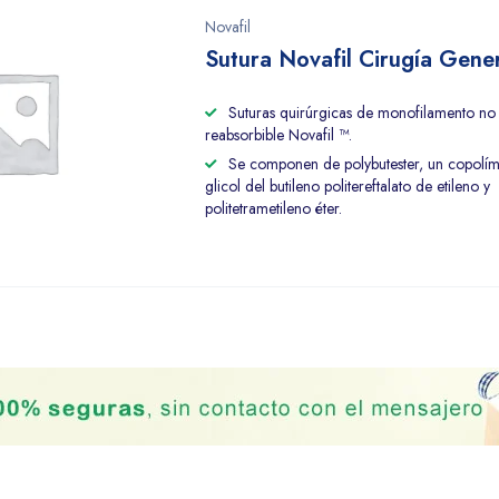
Novafil
Sutura Novafil Cirugía Gene
Suturas quirúrgicas de monofilamento no
reabsorbible Novafil ™.
Se componen de polybutester, un copolí
glicol del butileno politereftalato de etileno y
politetrametileno éter.