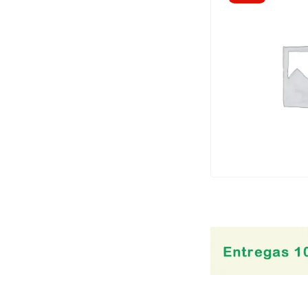
Hollister
Homecare
Instituto Bioclon
Jaloma
Littman
LOEFFLER
Maver
Microlife
Novafil
Novag
OMROM
Pisa
PROCUSA