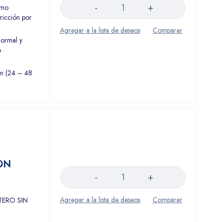
omo
fricción por
normal y
o
ón (24 – 48
Cantidad
ON
TERO SIN