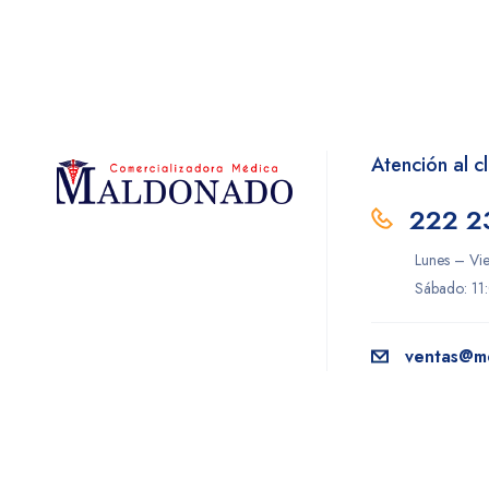
Protec
Psicofarma
RAAM
Sanfer
Atención al cl
Sanofi
222 2
SONS
Lunes – Vi
Takeda
Sábado: 11
Timesco
Wandel
ventas@m