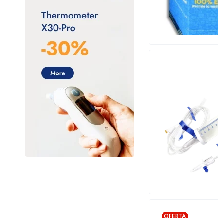
Bruluagsa
Bruluart
Checkatek
Collins
CSL Behring
Dilon diagnostics
DL (Denti Lab)
Electrolit
FLEBOTEK
Genética Laboratorios
GENOMA LAB
Hill-Rom
OFERTA