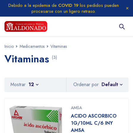
Debido a la epidemia de
COVID 19
los pedidos pueden
procesarse con un ligero retraso.
Inicio
Medicamentos
Vitaminas
Vitaminas
(3)
Default
Mostrar
12
Ordenar por
AMSA
ACIDO ASCORBICO
1G/10ML C/6 INY
AMSA