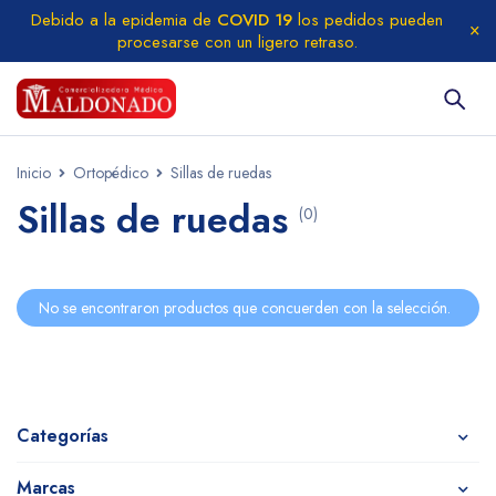
Debido a la epidemia de
COVID 19
los pedidos pueden
procesarse con un ligero retraso.
Inicio
Ortopédico
Sillas de ruedas
Sillas de ruedas
(0)
No se encontraron productos que concuerden con la selección.
Categorías
Marcas