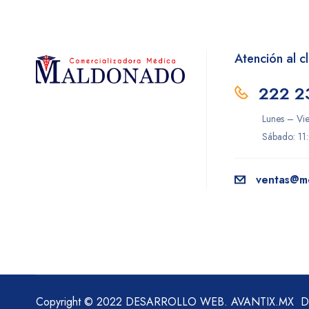
Hill-Rom
Hollister
Homecare
Atención al cl
Instituto Bioclon
222 2
Jaloma
Lunes – Vi
Littman
Sábado: 11
LOEFFLER
Maver
ventas@m
Microlife
Novafil
Novag
OMROM
Copyright © 2022 DESARROLLO WEB.
AVANTIX.MX
De
Pisa