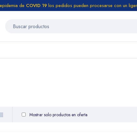
 epidemia de
COVID 19
los pedidos pueden procesarse con un liger
Mostrar solo productos en oferta