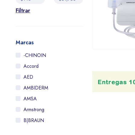
Filtrar
Marcas
-CHINOIN
Accord
AED
AMBIDERM
AMSA
Armstrong
B|BRAUN
Bayer