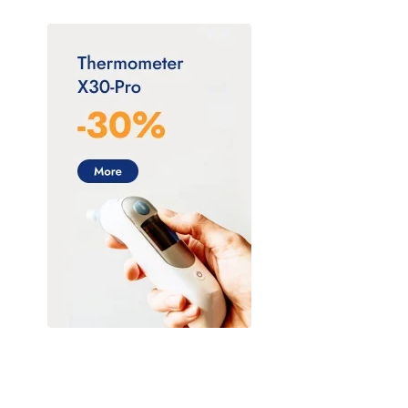
BIOMEP
Bruluagsa
Bruluart
Checkatek
Collins
CSL Behring
Dilon diagnostics
DL (Denti Lab)
Electrolit
FLEBOTEK
Genética Laboratorios
GENOMA LAB