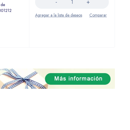
 de
801212