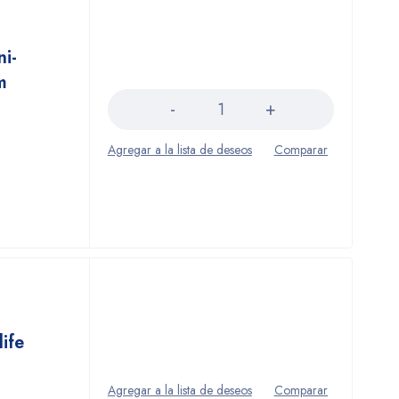
ni-
Cantidad
m
ife