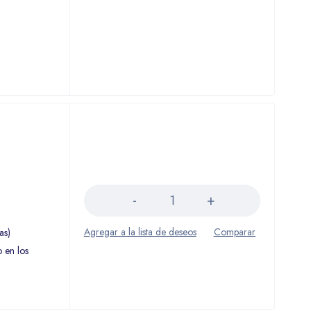
Cantidad
as)
o en los