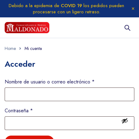
Debido a la epidemia de
COVID 19
los pedidos pueden
procesarse con un ligero retraso.
Home
Mi cuenta
Acceder
Nombre de usuario o correo electrónico
*
Contraseña
*