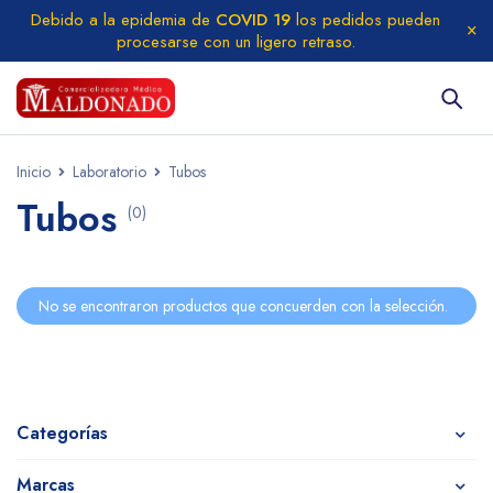
Debido a la epidemia de
COVID 19
los pedidos pueden
procesarse con un ligero retraso.
Inicio
Laboratorio
Tubos
Tubos
(0)
No se encontraron productos que concuerden con la selección.
Categorías
Marcas