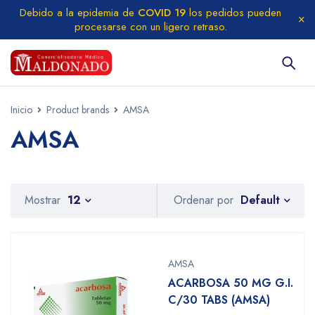
Debido a la epidemia de
COVID 19
los pedidos pueden
procesarse con un ligero retraso.
Inicio
Product brands
AMSA
AMSA
Default
Mostrar
12
Ordenar por
AMSA
ACARBOSA 50 MG G.I.
C/30 TABS (AMSA)