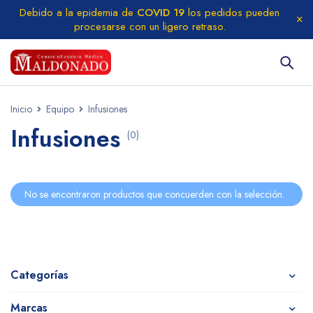
Debido a la epidemia de
COVID 19
los pedidos pueden
procesarse con un ligero retraso.
Inicio
Equipo
Infusiones
Infusiones
(0)
No se encontraron productos que concuerden con la selección.
Categorías
Marcas