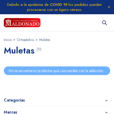
Debido a la epidemia de
COVID 19
los pedidos pueden
procesarse con un ligero retraso.
Inicio
Ortopédico
Muletas
Muletas
(0)
No se encontraron productos que concuerden con la selección.
Categorías
Marcas