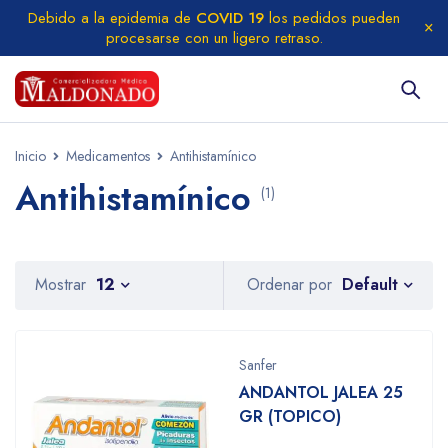
Debido a la epidemia de
COVID 19
los pedidos pueden
procesarse con un ligero retraso.
Inicio
Medicamentos
Antihistamínico
Antihistamínico
(1)
Default
Mostrar
12
Ordenar por
Sanfer
ANDANTOL JALEA 25
GR (TOPICO)