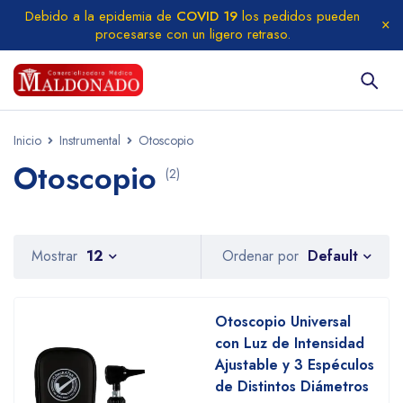
Debido a la epidemia de
COVID 19
los pedidos pueden
procesarse con un ligero retraso.
Inicio
Instrumental
Otoscopio
Otoscopio
(2)
Default
Mostrar
12
Ordenar por
Otoscopio Universal
con Luz de Intensidad
Ajustable y 3 Espéculos
de Distintos Diámetros