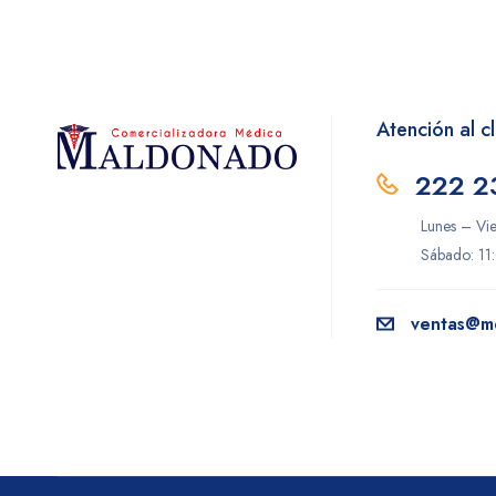
GENOMA LAB
Hill-Rom
Hollister
Homecare
Atención al cl
Instituto Bioclon
222 2
Jaloma
Lunes – Vi
Littman
Sábado: 11
LOEFFLER
Maver
ventas@m
Microlife
Novafil
Novag
OMROM