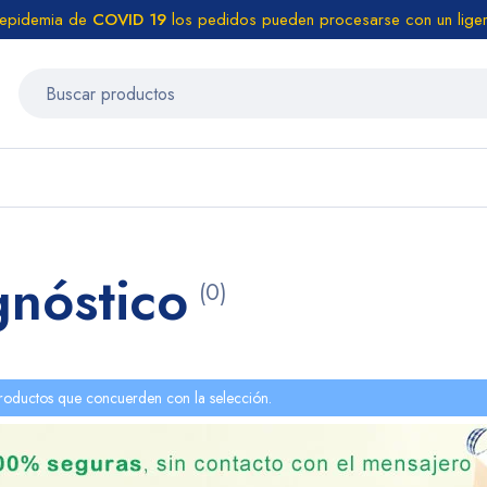
 epidemia de
COVID 19
los pedidos pueden procesarse con un liger
nóstico
(0)
roductos que concuerden con la selección.