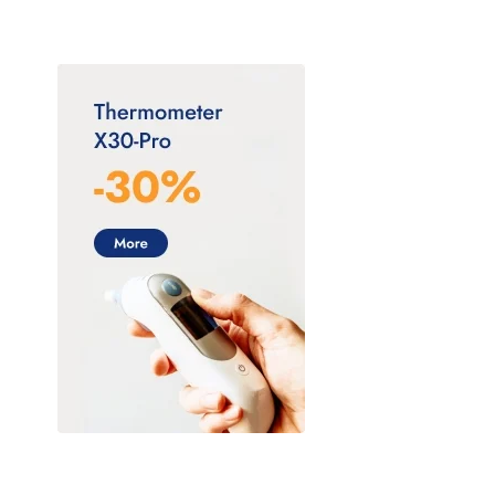
Bayer
BIOMEP
Bruluagsa
Bruluart
Checkatek
Collins
CSL Behring
Dilon diagnostics
DL (Denti Lab)
Electrolit
FLEBOTEK
Genética Laboratorios