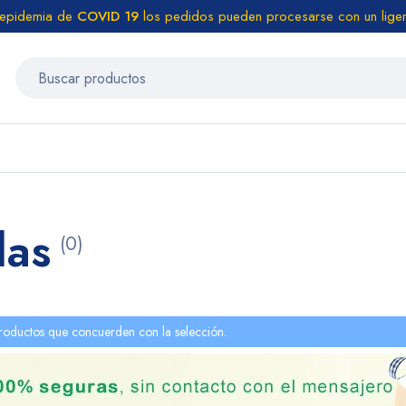
 epidemia de
COVID 19
los pedidos pueden procesarse con un liger
das
(0)
roductos que concuerden con la selección.