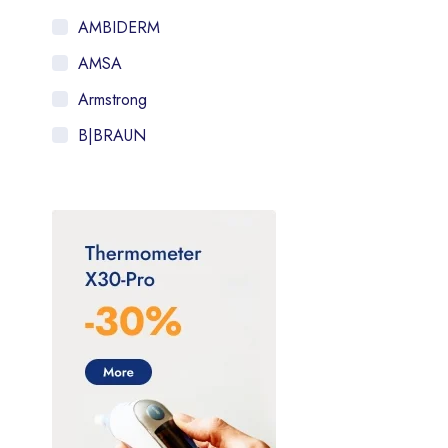
AMBIDERM
AMSA
Armstrong
B|BRAUN
Bayer
BIOMEP
Bruluagsa
Bruluart
Checkatek
Collins
CSL Behring
Dilon diagnostics