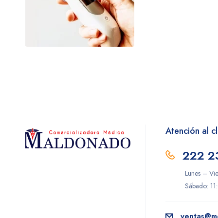
DL (Denti Lab)
Electrolit
FLEBOTEK
Genética Laboratorios
GENOMA LAB
Hill-Rom
Hollister
Homecare
Atención al cl
Instituto Bioclon
222 2
Jaloma
Lunes – Vi
Littman
Sábado: 11
LOEFFLER
Maver
ventas@m