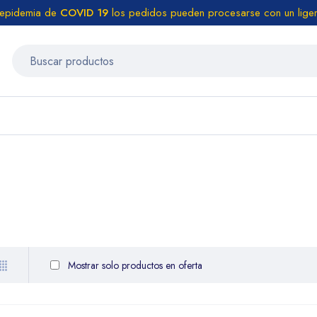
 epidemia de
COVID 19
los pedidos pueden procesarse con un liger
Mostrar solo productos en oferta