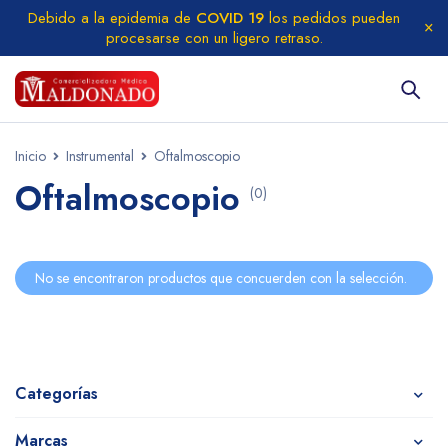
Debido a la epidemia de
COVID 19
los pedidos pueden
procesarse con un ligero retraso.
Inicio
Instrumental
Oftalmoscopio
Oftalmoscopio
(0)
No se encontraron productos que concuerden con la selección.
Categorías
Marcas