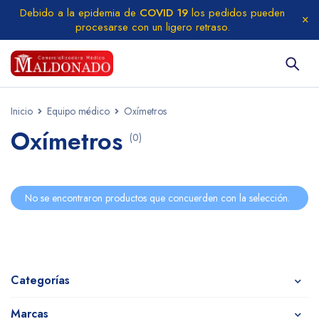
Debido a la epidemia de
COVID 19
los pedidos pueden
procesarse con un ligero retraso.
Inicio
Equipo médico
Oxímetros
Oxímetros
(0)
No se encontraron productos que concuerden con la selección.
Categorías
Marcas