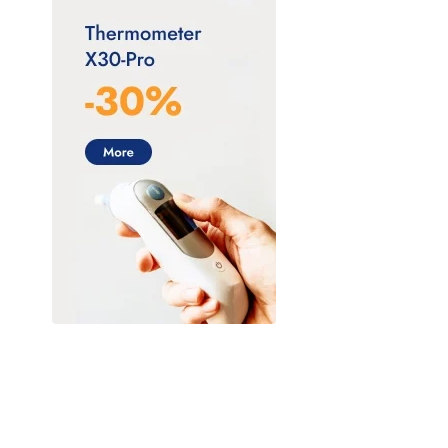
Bruluagsa
Bruluart
Checkatek
Collins
CSL Behring
Dilon diagnostics
DL (Denti Lab)
Electrolit
FLEBOTEK
Genética Laboratorios
GENOMA LAB
Hill-Rom