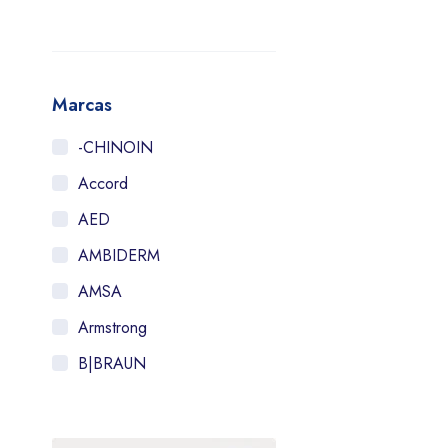
Marcas
-CHINOIN
Accord
AED
AMBIDERM
AMSA
Armstrong
B|BRAUN
Bayer
BIOMEP