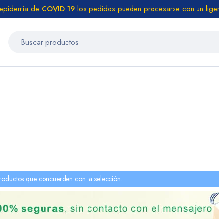
 epidemia de
COVID 19
los pedidos pueden procesarse con un liger
roductos que concuerden con la selección.