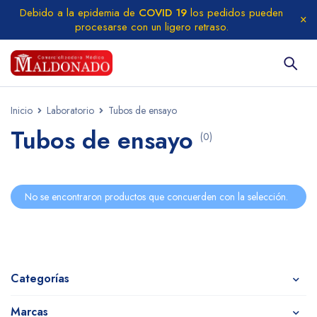
Debido a la epidemia de
COVID 19
los pedidos pueden
procesarse con un ligero retraso.
Inicio
Laboratorio
Tubos de ensayo
Tubos de ensayo
(0)
No se encontraron productos que concuerden con la selección.
Categorías
Marcas