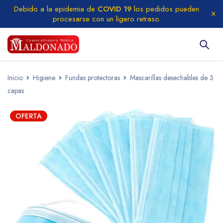
Debido a la epidemia de
COVID 19
los pedidos pueden
procesarse con un ligero retraso.
Inicio
Higiene
Fundas protectoras
Mascarillas desechables de 3
capas
OFERTA