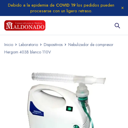
Debido a la epidemia de
COVID 19
los pedidos pueden
procesarse con un ligero retraso.
Inicio
Laboratorio
Dispositivos
Nebulizador de compresor
Hergom 403B blanco 110V