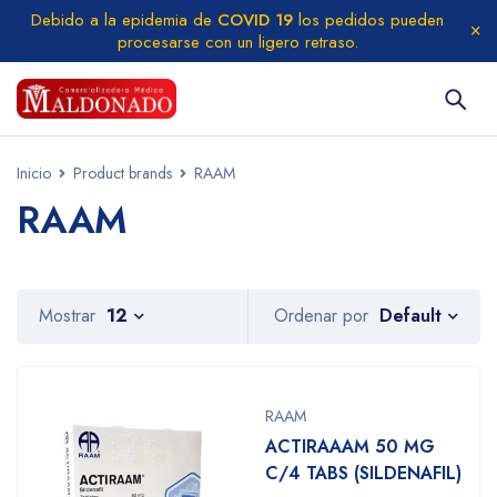
Debido a la epidemia de
COVID 19
los pedidos pueden
procesarse con un ligero retraso.
Inicio
Product brands
RAAM
RAAM
Default
Mostrar
12
Ordenar por
RAAM
ACTIRAAAM 50 MG
C/4 TABS (SILDENAFIL)