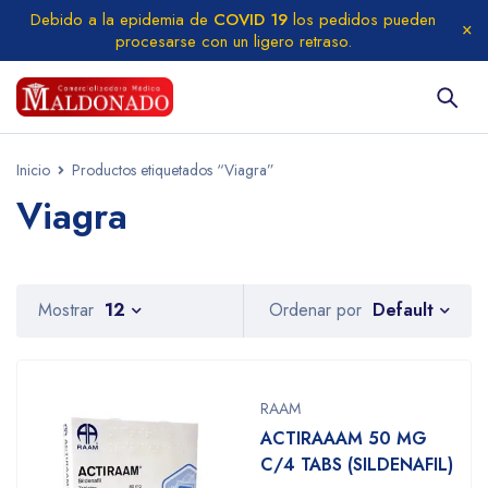
Debido a la epidemia de
COVID 19
los pedidos pueden
procesarse con un ligero retraso.
Inicio
Productos etiquetados “Viagra”
Viagra
Default
Mostrar
12
Ordenar por
RAAM
ACTIRAAAM 50 MG
C/4 TABS (SILDENAFIL)