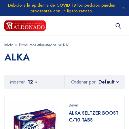
Debido a la epidemia de
COVID 19
los pedidos pueden
procesarse con un ligero retraso.
Inicio
Productos etiquetados “ALKA”
ALKA
Default
Mostrar
12
Ordenar por
Bayer
ALKA SELTZER BOOST
C/10 TABS