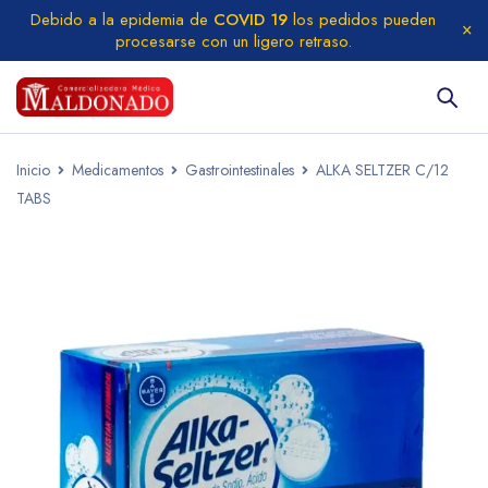
Debido a la epidemia de
COVID 19
los pedidos pueden
procesarse con un ligero retraso.
Inicio
Medicamentos
Gastrointestinales
ALKA SELTZER C/12
TABS