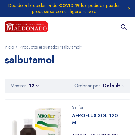
Debido a la epidemia de
COVID 19
los pedidos pueden
procesarse con un ligero retraso.
Inicio
Productos etiquetados “salbutamol”
salbutamol
Default
Mostrar
12
Ordenar por
Sanfer
AEROFLUX SOL 120
ML