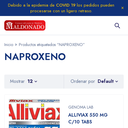
Debido a la epidemia de
COVID 19
los pedidos pueden
procesarse con un ligero retraso.
Inicio
Productos etiquetados “NAPROXENO”
NAPROXENO
Default
Mostrar
12
Ordenar por
GENOMA LAB
ALLIVIAX 550 MG
C/10 TABS