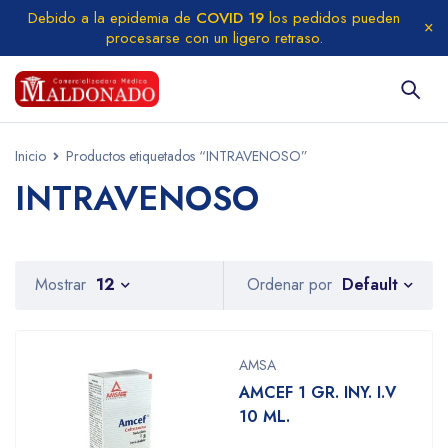
Debido a la epidemia de
COVID 19
los pedidos pueden
procesarse con un ligero retraso.
Inicio
Productos etiquetados “INTRAVENOSO”
INTRAVENOSO
Default
Mostrar
12
Ordenar por
AMSA
AMCEF 1 GR. INY. I.V
10 ML.