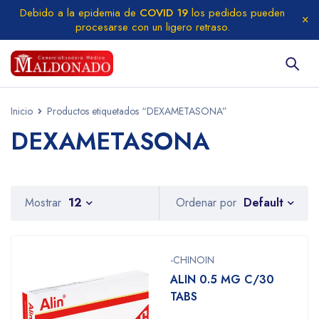
Debido a la epidemia de
COVID 19
los pedidos pueden
procesarse con un ligero retraso.
Inicio
Productos etiquetados “DEXAMETASONA”
DEXAMETASONA
Default
Mostrar
12
Ordenar por
-CHINOIN
ALIN 0.5 MG C/30
TABS