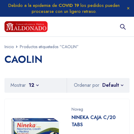
Debido a la epidemia de
COVID 19
los pedidos pueden
procesarse con un ligero retraso.
Inicio
Productos etiquetados “CAOLIN”
CAOLIN
Default
Mostrar
12
Ordenar por
Novag
NINEKA CAJA C/20
TABS