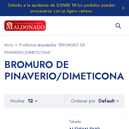
Debido a la epidemia de
COVID 19
los pedidos pueden
procesarse con un ligero retraso.
Inicio
Productos etiquetados “BROMURO DE
PINAVERIO/DIMETICONA”
BROMURO DE
PINAVERIO/DIMETICONA
Default
Mostrar
12
Ordenar por
Takeda