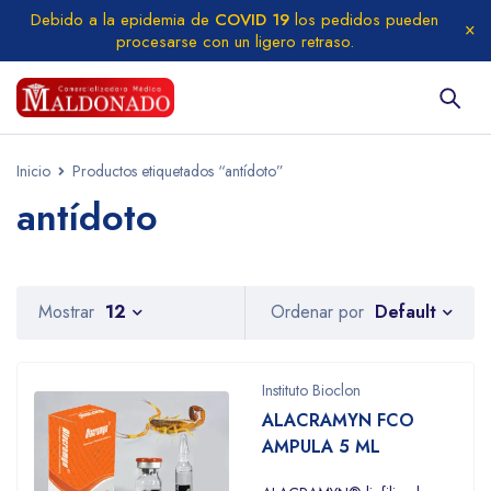
Debido a la epidemia de
COVID 19
los pedidos pueden
procesarse con un ligero retraso.
Inicio
Productos etiquetados “antídoto”
antídoto
Default
Mostrar
12
Ordenar por
Instituto Bioclon
ALACRAMYN FCO
AMPULA 5 ML