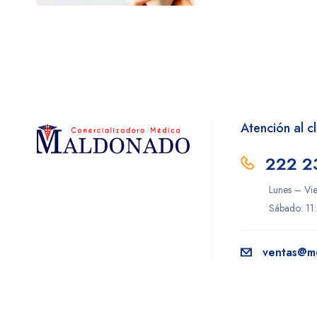
Genética Laboratorios
GENOMA LAB
Hill-Rom
Hollister
Homecare
Atención al cl
Instituto Bioclon
222 2
Jaloma
Lunes – Vi
Littman
Sábado: 11
LOEFFLER
Maver
ventas@m
Microlife
Novafil