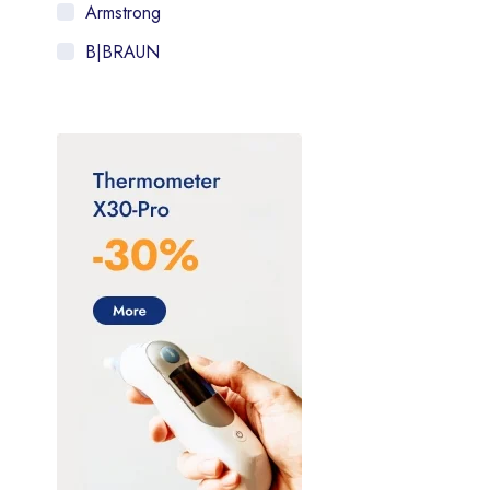
Armstrong
B|BRAUN
Bayer
BIOMEP
Bruluagsa
Bruluart
Checkatek
Collins
CSL Behring
Dilon diagnostics
DL (Denti Lab)
Electrolit
FLEBOTEK