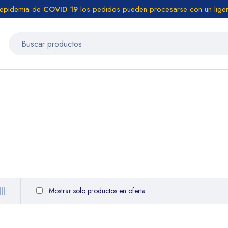
 epidemia de
COVID 19
los pedidos pueden procesarse con un liger
Mostrar solo productos en oferta