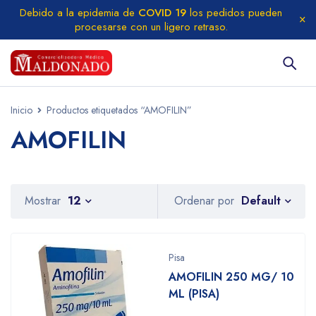
Debido a la epidemia de
COVID 19
los pedidos pueden
procesarse con un ligero retraso.
Inicio
Productos etiquetados “AMOFILIN”
AMOFILIN
Default
Mostrar
12
Ordenar por
Pisa
AMOFILIN 250 MG/ 10
ML (PISA)