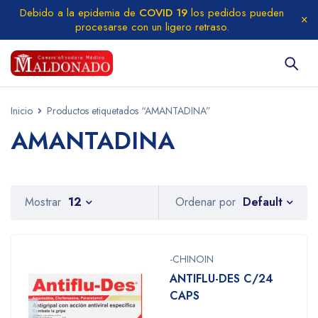
Debido a la epidemia de
COVID 19
los pedidos pueden
procesarse con un ligero retraso.
Inicio
Productos etiquetados “AMANTADINA”
AMANTADINA
Default
Mostrar
12
Ordenar por
-CHINOIN
ANTIFLU-DES C/24
CAPS