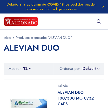
Debido a la epidemia de
COVID 19
los pedidos pueden
procesarse con un ligero retraso.
Inicio
Productos etiquetados “ALEVIAN DUO”
ALEVIAN DUO
Default
Mostrar
12
Ordenar por
Takeda
ALEVIAN DUO
100/300 MG C/32
CAPS