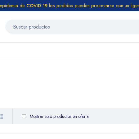
 epidemia de
COVID 19
los pedidos pueden procesarse con un liger
Mostrar solo productos en oferta