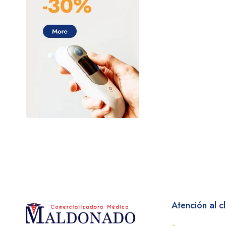
Checkatek
Collins
CSL Behring
Dilon diagnostics
DL (Denti Lab)
Electrolit
FLEBOTEK
Genética Laboratorios
GENOMA LAB
Hill-Rom
Hollister
Homecare
Atención al cl
Instituto Bioclon