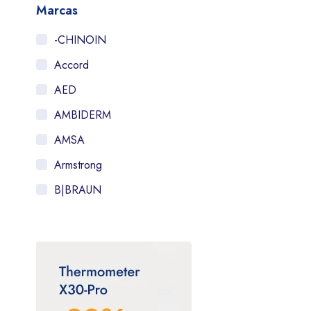
Marcas
-CHINOIN
Accord
AED
AMBIDERM
AMSA
Armstrong
B|BRAUN
Bayer
BIOMEP
Bruluagsa
Bruluart