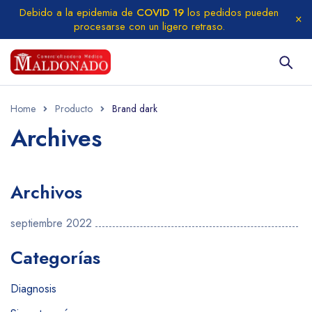
Debido a la epidemia de
COVID 19
los pedidos pueden
procesarse con un ligero retraso.
Home
Producto
Brand dark
Archives
Archivos
septiembre 2022
Categorías
Diagnosis