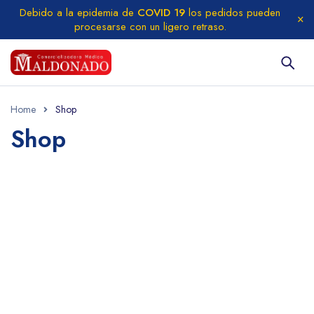
Debido a la epidemia de
COVID 19
los pedidos pueden
procesarse con un ligero retraso.
Home
Shop
Shop