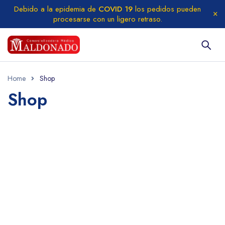
Debido a la epidemia de
COVID 19
los pedidos pueden
procesarse con un ligero retraso.
Home
Shop
Shop