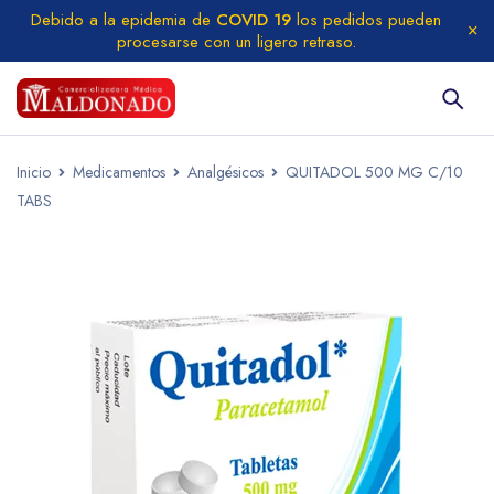
Debido a la epidemia de
COVID 19
los pedidos pueden
procesarse con un ligero retraso.
Inicio
Medicamentos
Analgésicos
QUITADOL 500 MG C/10
TABS