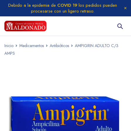
Debido a la epidemia de
COVID 19
los pedidos pueden
procesarse con un ligero retraso.
Inicio
Medicamentos
Antibióticos
AMPIGRIN ADULTO C/3
AMPS