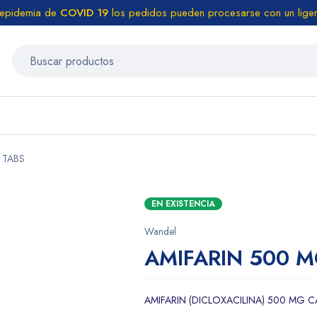
 epidemia de
COVID 19
los pedidos pueden procesarse con un liger
 TABS
EN EXISTENCIA
Wandel
AMIFARIN 500 M
AMIFARIN (DICLOXACILINA) 500 MG 