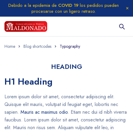
Debido a la epidemia de
COVID 19
los pedidos pueden
procesarse con un ligero retraso.
Home
Blog shortcodes
Typography
HEADING
H1 Heading
Lorem ipsum dolor sit amet, consectetur adipiscing elit.
Quisque elit mauris, volutpat id feugiat eget, lobortis nec
sapien.
Mauris ac maximus odio
. Etiam nec dui id nibh viverra
faucibus. Lorem ipsum dolor sit amet, consectetur adipiscing
elit. Mauris non risus sem. Aliquam vulputate elit leo, in