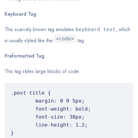
Keyboard Tag
This scarcely known tag emulates
, which
keyboard text
<code>
is usually styled like the
tag.
Preformatted Tag
This tag styles large blocks of code.
.post-title {

	margin: 0 0 5px;

	font-weight: bold;

	font-size: 38px;

	line-height: 1.2;

}