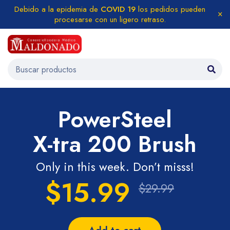
Debido a la epidemia de
COVID 19
los pedidos pueden
procesarse con un ligero retraso.
PowerSteel
X-tra 200 Brush
Only in this week. Don’t misss!
$15.99
$29.99